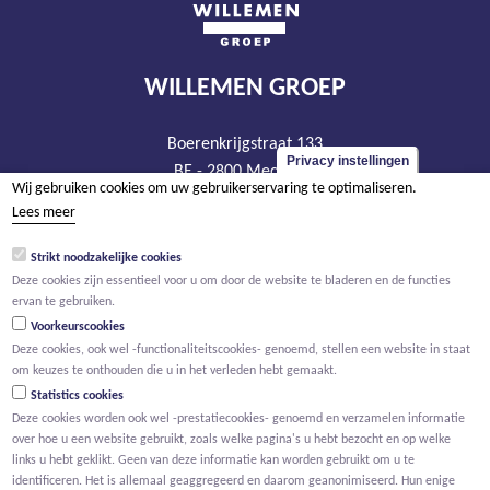
WILLEMEN GROEP
Boerenkrijgstraat 133
Privacy instellingen
BE - 2800 Mechelen
Wij gebruiken cookies om uw gebruikerservaring te optimaliseren.
tel +32 15 569 965
Lees meer
groep@willemen.be
Strikt noodzakelijke cookies
BTW BE 0466.256.432
Deze cookies zijn essentieel voor u om door de website te bladeren en de functies
RPR Antwerpen, afdeling Mechelen
ervan te gebruiken.
Voorkeurscookies
Deze cookies, ook wel -functionaliteitscookies- genoemd, stellen een website in staat
om keuzes te onthouden die u in het verleden hebt gemaakt.
Statistics cookies
Deze cookies worden ook wel -prestatiecookies- genoemd en verzamelen informatie
over hoe u een website gebruikt, zoals welke pagina's u hebt bezocht en op welke
links u hebt geklikt. Geen van deze informatie kan worden gebruikt om u te
identificeren. Het is allemaal geaggregeerd en daarom geanonimiseerd. Hun enige