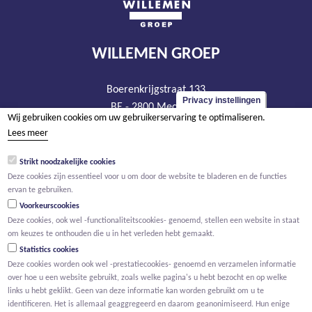
WILLEMEN GROEP
Boerenkrijgstraat 133
Privacy instellingen
BE - 2800 Mechelen
Wij gebruiken cookies om uw gebruikerservaring te optimaliseren.
tel +32 15 569 965
Lees meer
groep@willemen.be
Strikt noodzakelijke cookies
BTW BE 0466.256.432
Deze cookies zijn essentieel voor u om door de website te bladeren en de functies
RPR Antwerpen, afdeling Mechelen
ervan te gebruiken.
Voorkeurscookies
Deze cookies, ook wel -functionaliteitscookies- genoemd, stellen een website in staat
om keuzes te onthouden die u in het verleden hebt gemaakt.
Statistics cookies
Deze cookies worden ook wel -prestatiecookies- genoemd en verzamelen informatie
over hoe u een website gebruikt, zoals welke pagina's u hebt bezocht en op welke
links u hebt geklikt. Geen van deze informatie kan worden gebruikt om u te
identificeren. Het is allemaal geaggregeerd en daarom geanonimiseerd. Hun enige