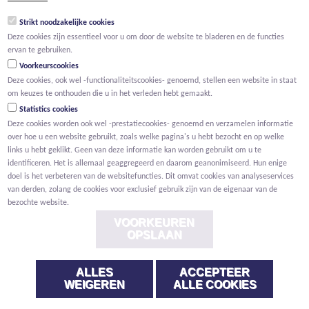
groep@willemen.be
Strikt noodzakelijke cookies
BTW BE 0466.256.432
Deze cookies zijn essentieel voor u om door de website te bladeren en de functies
RPR Antwerpen, afdeling Mechelen
ervan te gebruiken.
Voorkeurscookies
Deze cookies, ook wel -functionaliteitscookies- genoemd, stellen een website in staat
om keuzes te onthouden die u in het verleden hebt gemaakt.
Statistics cookies
Deze cookies worden ook wel -prestatiecookies- genoemd en verzamelen informatie
over hoe u een website gebruikt, zoals welke pagina's u hebt bezocht en op welke
links u hebt geklikt. Geen van deze informatie kan worden gebruikt om u te
identificeren. Het is allemaal geaggregeerd en daarom geanonimiseerd. Hun enige
doel is het verbeteren van de websitefuncties. Dit omvat cookies van analyseservices
van derden, zolang de cookies voor exclusief gebruik zijn van de eigenaar van de
bezochte website.
VOORKEUREN
OPSLAAN
ALLES
ACCEPTEER
Voorwaarden
Privacy
Cookies
Melding klokkenluider
WEIGEREN
ALLE COOKIES