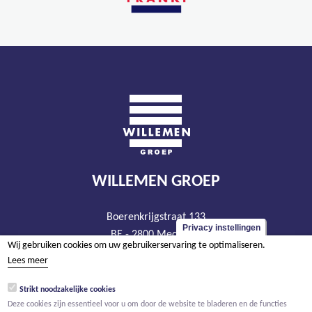
WILLEMEN GROEP
Boerenkrijgstraat 133
Privacy instellingen
BE - 2800 Mechelen
Wij gebruiken cookies om uw gebruikerservaring te optimaliseren.
tel +32 15 569 965
Lees meer
groep@willemen.be
Strikt noodzakelijke cookies
BTW BE 0466.256.432
Deze cookies zijn essentieel voor u om door de website te bladeren en de functies