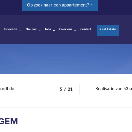
Op zoek naar een appartement? »
Innovatie
Nieuws
Jobs
Over ons
Contact
Real Estate
rdt de...
Realisatie van 53 s
5
/
21
RGEM