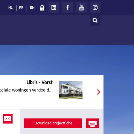
NL
FR
EN
Zoeken
Zoekveld
Libris - Vorst
ociale woningen verdeeld...
Download projectfiche