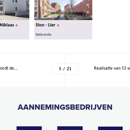
»
»
-Niklaas
Sion - Lier
Referentie
rdt de...
Realisatie van 53 s
5
/
21
AANNEMINGSBEDRIJVEN