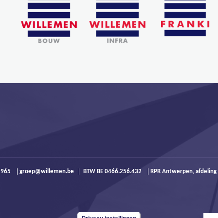
9 965
groep@willemen.be
BTW BE 0466.256.432
RPR Antwerpen, afdeling