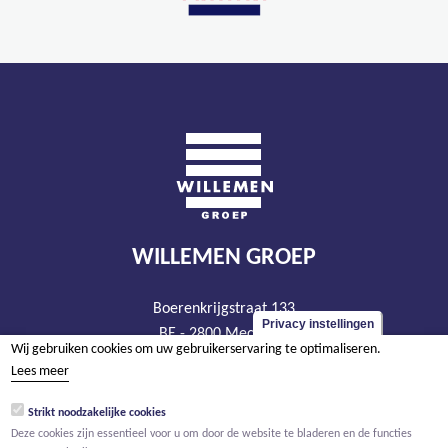
WILLEMEN GROEP
Boerenkrijgstraat 133
Privacy instellingen
BE - 2800 Mechelen
Wij gebruiken cookies om uw gebruikerservaring te optimaliseren.
tel +32 15 569 965
Lees meer
groep@willemen.be
Strikt noodzakelijke cookies
BTW BE 0466.256.432
Deze cookies zijn essentieel voor u om door de website te bladeren en de functies