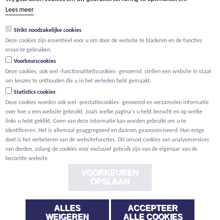
tel +32 15 569 965
Lees meer
groep@willemen.be
Strikt noodzakelijke cookies
BTW BE 0466.256.432
Deze cookies zijn essentieel voor u om door de website te bladeren en de functies
RPR Antwerpen, afdeling Mechelen
ervan te gebruiken.
Voorkeurscookies
Deze cookies, ook wel -functionaliteitscookies- genoemd, stellen een website in staat
om keuzes te onthouden die u in het verleden hebt gemaakt.
Statistics cookies
Deze cookies worden ook wel -prestatiecookies- genoemd en verzamelen informatie
over hoe u een website gebruikt, zoals welke pagina's u hebt bezocht en op welke
links u hebt geklikt. Geen van deze informatie kan worden gebruikt om u te
identificeren. Het is allemaal geaggregeerd en daarom geanonimiseerd. Hun enige
doel is het verbeteren van de websitefuncties. Dit omvat cookies van analyseservices
van derden, zolang de cookies voor exclusief gebruik zijn van de eigenaar van de
bezochte website.
VOORKEUREN
OPSLAAN
ALLES
ACCEPTEER
Voorwaarden
Privacy
Cookies
Melding klokkenluider
WEIGEREN
ALLE COOKIES