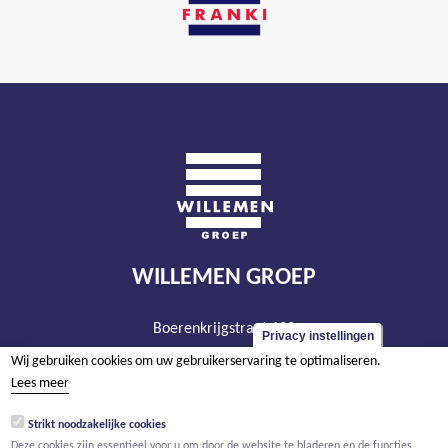
WILLEMEN GROEP
Boerenkrijgstraat 133
Privacy instellingen
BE - 2800 Mechelen
Wij gebruiken cookies om uw gebruikerservaring te optimaliseren.
tel +32 15 569 965
Lees meer
groep@willemen.be
Strikt noodzakelijke cookies
BTW BE 0466.256.432
Deze cookies zijn essentieel voor u om door de website te bladeren en de functies