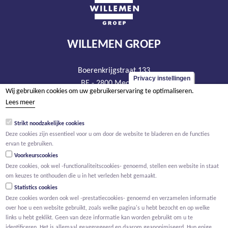
WILLEMEN GROEP
Boerenkrijgstraat 133
Privacy instellingen
BE - 2800 Mechelen
Wij gebruiken cookies om uw gebruikerservaring te optimaliseren.
tel +32 15 569 965
Lees meer
groep@willemen.be
Strikt noodzakelijke cookies
BTW BE 0466.256.432
Deze cookies zijn essentieel voor u om door de website te bladeren en de functies
RPR Antwerpen, afdeling Mechelen
ervan te gebruiken.
Voorkeurscookies
Deze cookies, ook wel -functionaliteitscookies- genoemd, stellen een website in staat
om keuzes te onthouden die u in het verleden hebt gemaakt.
Statistics cookies
Deze cookies worden ook wel -prestatiecookies- genoemd en verzamelen informatie
over hoe u een website gebruikt, zoals welke pagina's u hebt bezocht en op welke
links u hebt geklikt. Geen van deze informatie kan worden gebruikt om u te
identificeren. Het is allemaal geaggregeerd en daarom geanonimiseerd. Hun enige