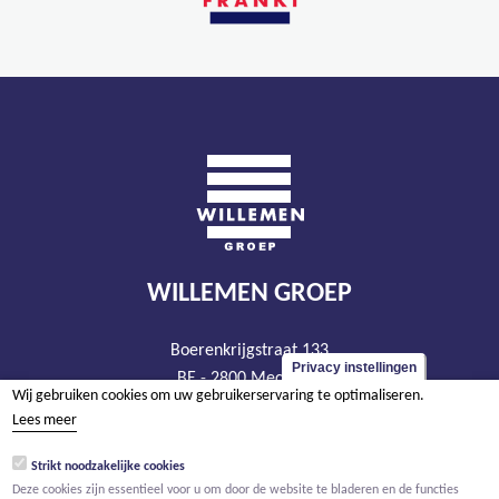
WILLEMEN GROEP
Boerenkrijgstraat 133
Privacy instellingen
BE - 2800 Mechelen
Wij gebruiken cookies om uw gebruikerservaring te optimaliseren.
tel +32 15 569 965
Lees meer
groep@willemen.be
Strikt noodzakelijke cookies
BTW BE 0466.256.432
Deze cookies zijn essentieel voor u om door de website te bladeren en de functies