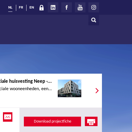
NL
FR
EN
Zoeken
Zoekveld
iale huisvesting Neep -...
ciale wooneenheden, een...
Download projectfiche