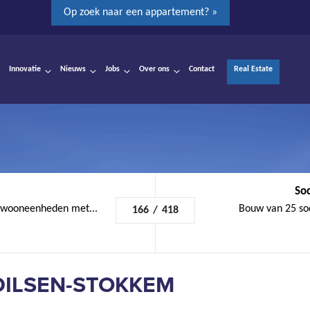
Op zoek naar een appartement? »
Innovatie
Nieuws
Jobs
Over ons
Contact
Real Estate
Soc
 wooneenheden met...
Bouw van 25 so
166
/
418
 DILSEN-STOKKEM