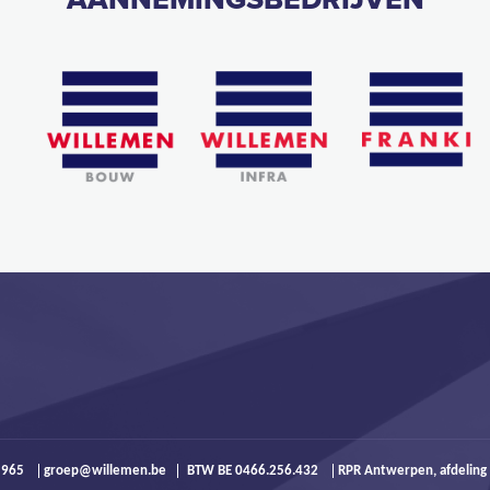
9 965
groep@willemen.be
BTW BE 0466.256.432
RPR Antwerpen, afdeling