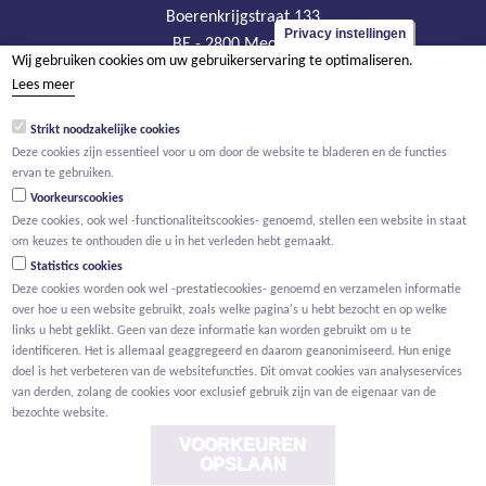
Boerenkrijgstraat 133
Privacy instellingen
BE - 2800 Mechelen
Wij gebruiken cookies om uw gebruikerservaring te optimaliseren.
tel +32 15 569 965
Lees meer
groep@willemen.be
Strikt noodzakelijke cookies
BTW BE 0466.256.432
Deze cookies zijn essentieel voor u om door de website te bladeren en de functies
RPR Antwerpen, afdeling Mechelen
ervan te gebruiken.
Voorkeurscookies
Deze cookies, ook wel -functionaliteitscookies- genoemd, stellen een website in staat
om keuzes te onthouden die u in het verleden hebt gemaakt.
Statistics cookies
Deze cookies worden ook wel -prestatiecookies- genoemd en verzamelen informatie
over hoe u een website gebruikt, zoals welke pagina's u hebt bezocht en op welke
links u hebt geklikt. Geen van deze informatie kan worden gebruikt om u te
identificeren. Het is allemaal geaggregeerd en daarom geanonimiseerd. Hun enige
doel is het verbeteren van de websitefuncties. Dit omvat cookies van analyseservices
van derden, zolang de cookies voor exclusief gebruik zijn van de eigenaar van de
bezochte website.
VOORKEUREN
OPSLAAN