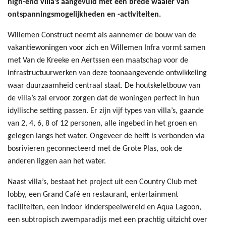
high-end villa’s aangevuld met een brede waaier van
ontspanningsmogelijkheden en -activiteiten.
Willemen Construct neemt als aannemer de bouw van de
vakantiewoningen voor zich en Willemen Infra vormt samen
met Van de Kreeke en Aertssen een maatschap voor de
infrastructuurwerken van deze toonaangevende ontwikkeling
waar duurzaamheid centraal staat. De houtskeletbouw van
de villa’s zal ervoor zorgen dat de woningen perfect in hun
idyllische setting passen. Er zijn vijf types van villa’s, gaande
van 2, 4, 6, 8 of 12 personen, alle ingebed in het groen en
gelegen langs het water. Ongeveer de helft is verbonden via
bosrivieren geconnecteerd met de Grote Plas, ook de
anderen liggen aan het water.
Naast villa’s, bestaat het project uit een Country Club met
lobby, een Grand Café en restaurant, entertainment
faciliteiten, een indoor kinderspeelwereld en Aqua Lagoon,
een subtropisch zwemparadijs met een prachtig uitzicht over