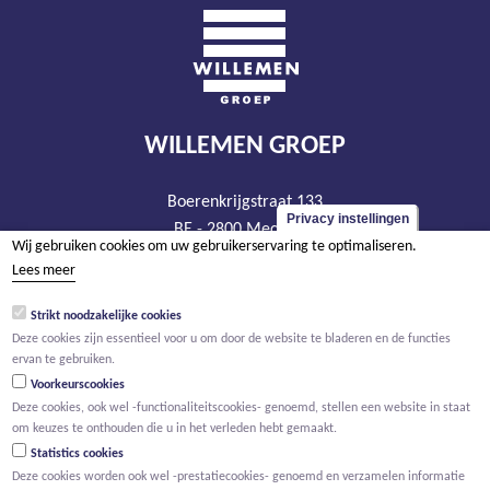
WILLEMEN GROEP
Boerenkrijgstraat 133
Privacy instellingen
BE - 2800 Mechelen
Wij gebruiken cookies om uw gebruikerservaring te optimaliseren.
tel +32 15 569 965
Lees meer
groep@willemen.be
Strikt noodzakelijke cookies
BTW BE 0466.256.432
Deze cookies zijn essentieel voor u om door de website te bladeren en de functies
RPR Antwerpen, afdeling Mechelen
ervan te gebruiken.
Voorkeurscookies
Deze cookies, ook wel -functionaliteitscookies- genoemd, stellen een website in staat
om keuzes te onthouden die u in het verleden hebt gemaakt.
Statistics cookies
Deze cookies worden ook wel -prestatiecookies- genoemd en verzamelen informatie