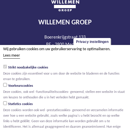
WILLEMEN GROEP
Boerenkrijgstraat 133
Privacy instellingen
BE - 2800 Mechelen
Wij gebruiken cookies om uw gebruikerservaring te optimaliseren.
tel +32 15 569 965
Lees meer
groep@willemen.be
Strikt noodzakelijke cookies
BTW BE 0466.256.432
Deze cookies zijn essentieel voor u om door de website te bladeren en de functies
RPR Antwerpen, afdeling Mechelen
ervan te gebruiken.
Voorkeurscookies
Deze cookies, ook wel -functionaliteitscookies- genoemd, stellen een website in staat
om keuzes te onthouden die u in het verleden hebt gemaakt.
Statistics cookies
Deze cookies worden ook wel -prestatiecookies- genoemd en verzamelen informatie
over hoe u een website gebruikt, zoals welke pagina's u hebt bezocht en op welke
links u hebt geklikt. Geen van deze informatie kan worden gebruikt om u te
identificeren. Het is allemaal geaggregeerd en daarom geanonimiseerd. Hun enige