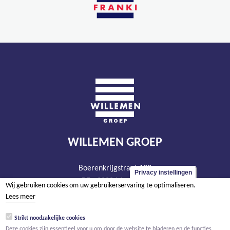
WILLEMEN GROEP
Boerenkrijgstraat 133
Privacy instellingen
BE - 2800 Mechelen
Wij gebruiken cookies om uw gebruikerservaring te optimaliseren.
tel +32 15 569 965
Lees meer
groep@willemen.be
Strikt noodzakelijke cookies
BTW BE 0466.256.432
Deze cookies zijn essentieel voor u om door de website te bladeren en de functies