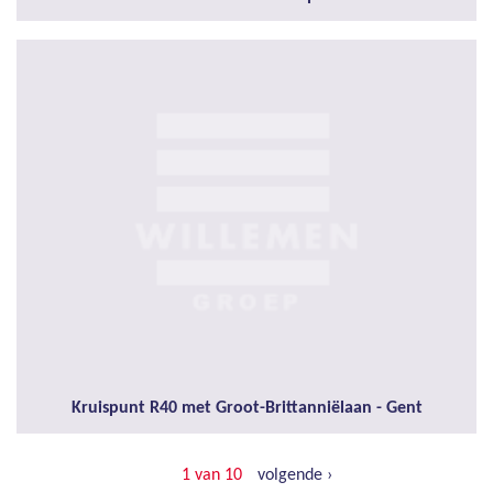
Kruis­punt R40 met Groot-Brit­tan­ni­ëlaan - Gent
1 van 10
volgende ›