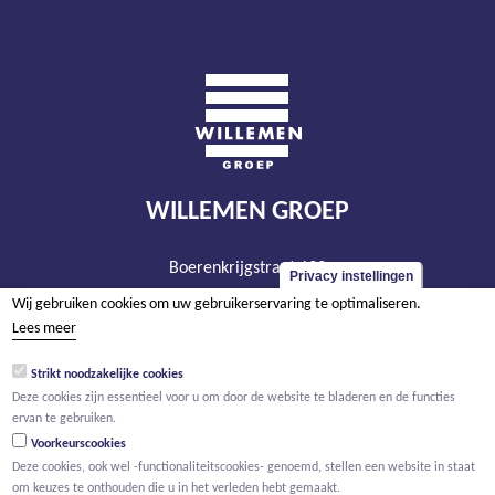
WILLEMEN GROEP
Boerenkrijgstraat 133
Privacy instellingen
BE - 2800 Mechelen
Wij gebruiken cookies om uw gebruikerservaring te optimaliseren.
tel +32 15 569 965
Lees meer
groep@willemen.be
Strikt noodzakelijke cookies
BTW BE 0466.256.432
Deze cookies zijn essentieel voor u om door de website te bladeren en de functies
ervan te gebruiken.
RPR Antwerpen, afdeling Mechelen
Voorkeurscookies
Deze cookies, ook wel -functionaliteitscookies- genoemd, stellen een website in staat
om keuzes te onthouden die u in het verleden hebt gemaakt.