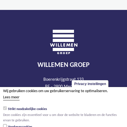
WILLEMEN GROEP
Boerenkrijgstraat 133
Privacy instellingen
BE - 2800 Mechelen
Wij gebruiken cookies om uw gebruikerservaring te optimaliseren.
tel +32 15 569 965
Lees meer
groep@willemen.be
Strikt noodzakelijke cookies
BTW BE 0466.256.432
Deze cookies zijn essentieel voor u om door de website te bladeren en de functies
RPR Antwerpen, afdeling Mechelen
ervan te gebruiken.