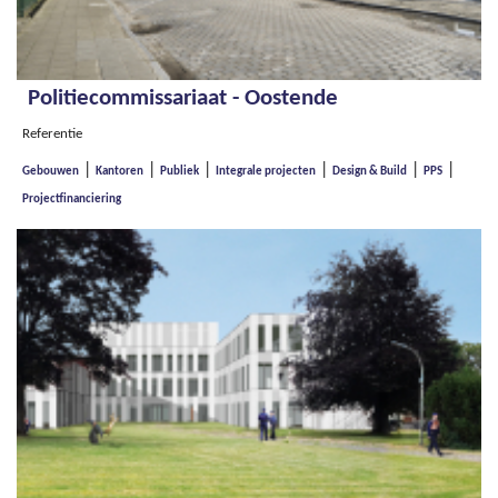
Politiecommissariaat - Oostende
Referentie
|
|
|
|
|
|
Gebouwen
Kantoren
Publiek
Integrale projecten
Design & Build
PPS
Projectfinanciering