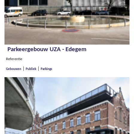
Parkeergebouw UZA - Edegem
Referentie
|
|
Gebouwen
Publiek
Parkings