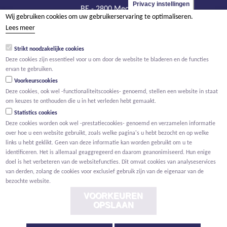
Privacy instellingen
BE - 2800 Mechelen
Wij gebruiken cookies om uw gebruikerservaring te optimaliseren.
tel +32 15 569 965
Lees meer
groep@willemen.be
Strikt noodzakelijke cookies
BTW BE 0466.256.432
Deze cookies zijn essentieel voor u om door de website te bladeren en de functies
RPR Antwerpen, afdeling Mechelen
ervan te gebruiken.
Voorkeurscookies
Deze cookies, ook wel -functionaliteitscookies- genoemd, stellen een website in staat
om keuzes te onthouden die u in het verleden hebt gemaakt.
Statistics cookies
Deze cookies worden ook wel -prestatiecookies- genoemd en verzamelen informatie
over hoe u een website gebruikt, zoals welke pagina's u hebt bezocht en op welke
links u hebt geklikt. Geen van deze informatie kan worden gebruikt om u te
identificeren. Het is allemaal geaggregeerd en daarom geanonimiseerd. Hun enige
doel is het verbeteren van de websitefuncties. Dit omvat cookies van analyseservices
van derden, zolang de cookies voor exclusief gebruik zijn van de eigenaar van de
bezochte website.
VOORKEUREN
OPSLAAN