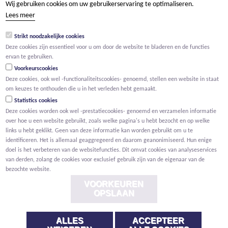
Wij gebruiken cookies om uw gebruikerservaring te optimaliseren.
tel +32 15 569 965
Lees meer
groep@willemen.be
Strikt noodzakelijke cookies
BTW BE 0466.256.432
Deze cookies zijn essentieel voor u om door de website te bladeren en de functies
RPR Antwerpen, afdeling Mechelen
ervan te gebruiken.
Voorkeurscookies
Deze cookies, ook wel -functionaliteitscookies- genoemd, stellen een website in staat
om keuzes te onthouden die u in het verleden hebt gemaakt.
Statistics cookies
Deze cookies worden ook wel -prestatiecookies- genoemd en verzamelen informatie
over hoe u een website gebruikt, zoals welke pagina's u hebt bezocht en op welke
links u hebt geklikt. Geen van deze informatie kan worden gebruikt om u te
identificeren. Het is allemaal geaggregeerd en daarom geanonimiseerd. Hun enige
doel is het verbeteren van de websitefuncties. Dit omvat cookies van analyseservices
van derden, zolang de cookies voor exclusief gebruik zijn van de eigenaar van de
bezochte website.
VOORKEUREN
OPSLAAN
ALLES
ACCEPTEER
Voorwaarden
Privacy
Cookies
Melding klokkenluider