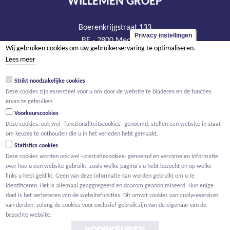
WILLEMEN GROEP
Boerenkrijgstraat 133
Privacy instellingen
BE - 2800 Mechelen
Wij gebruiken cookies om uw gebruikerservaring te optimaliseren.
tel +32 15 569 965
Lees meer
groep@willemen.be
Strikt noodzakelijke cookies
BTW BE 0466.256.432
Deze cookies zijn essentieel voor u om door de website te bladeren en de functies
RPR Antwerpen, afdeling Mechelen
ervan te gebruiken.
Voorkeurscookies
Deze cookies, ook wel -functionaliteitscookies- genoemd, stellen een website in staat
om keuzes te onthouden die u in het verleden hebt gemaakt.
Statistics cookies
Deze cookies worden ook wel -prestatiecookies- genoemd en verzamelen informatie
over hoe u een website gebruikt, zoals welke pagina's u hebt bezocht en op welke
links u hebt geklikt. Geen van deze informatie kan worden gebruikt om u te
identificeren. Het is allemaal geaggregeerd en daarom geanonimiseerd. Hun enige
doel is het verbeteren van de websitefuncties. Dit omvat cookies van analyseservices
van derden, zolang de cookies voor exclusief gebruik zijn van de eigenaar van de
bezochte website.
VOORKEUREN