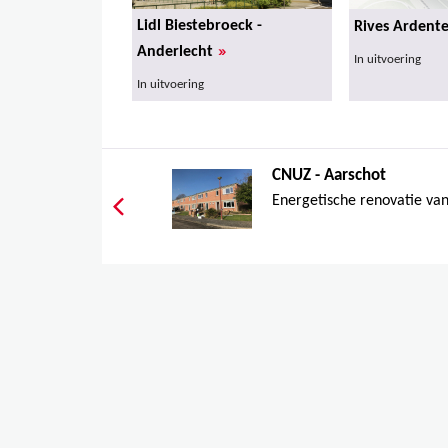
Lidl Biestebroeck -
Rives Ardente
»
Anderlecht
In uitvoering
In uitvoering
CNUZ - Aarschot
Energetische renovatie van