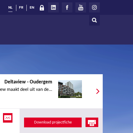
NL
FR
EN
Zoeken
Zoekveld
Deltaview - Oudergem
ew maakt deel uit van de...
Download projectfiche