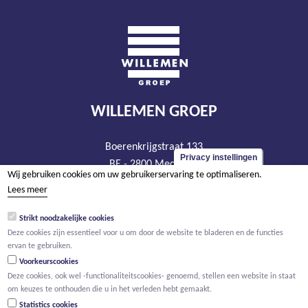
WILLEMEN GROEP
Boerenkrijgstraat 133
Privacy instellingen
BE - 2800 Mechelen
Wij gebruiken cookies om uw gebruikerservaring te optimaliseren.
tel +32 15 569 965
Lees meer
groep@willemen.be
Strikt noodzakelijke cookies
BTW BE 0466.256.432
Deze cookies zijn essentieel voor u om door de website te bladeren en de functies
RPR Antwerpen, afdeling Mechelen
ervan te gebruiken.
Voorkeurscookies
Deze cookies, ook wel -functionaliteitscookies- genoemd, stellen een website in staat
om keuzes te onthouden die u in het verleden hebt gemaakt.
Statistics cookies