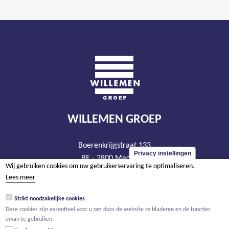
WILLEMEN GROEP
Boerenkrijgstraat 133
Privacy instellingen
BE - 2800 Mechelen
Wij gebruiken cookies om uw gebruikerservaring te optimaliseren.
tel +32 15 569 965
Lees meer
groep@willemen.be
Strikt noodzakelijke cookies
BTW BE 0466.256.432
Deze cookies zijn essentieel voor u om door de website te bladeren en de functies
RPR Antwerpen, afdeling Mechelen
ervan te gebruiken.