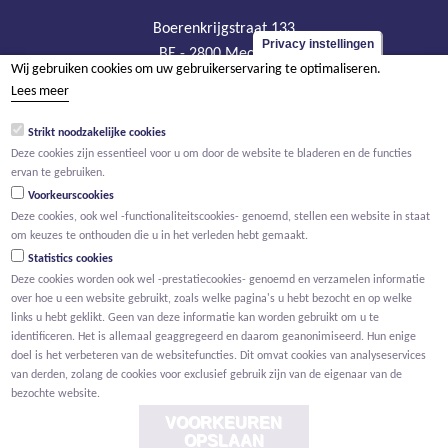
Boerenkrijgstraat 133
Privacy instellingen
BE - 2800 Mechelen
Wij gebruiken cookies om uw gebruikerservaring te optimaliseren.
tel +32 15 569 965
Lees meer
groep@willemen.be
Strikt noodzakelijke cookies
BTW BE 0466.256.432
Deze cookies zijn essentieel voor u om door de website te bladeren en de functies
RPR Antwerpen, afdeling Mechelen
ervan te gebruiken.
Voorkeurscookies
Deze cookies, ook wel -functionaliteitscookies- genoemd, stellen een website in staat
om keuzes te onthouden die u in het verleden hebt gemaakt.
Statistics cookies
Deze cookies worden ook wel -prestatiecookies- genoemd en verzamelen informatie
over hoe u een website gebruikt, zoals welke pagina's u hebt bezocht en op welke
links u hebt geklikt. Geen van deze informatie kan worden gebruikt om u te
identificeren. Het is allemaal geaggregeerd en daarom geanonimiseerd. Hun enige
doel is het verbeteren van de websitefuncties. Dit omvat cookies van analyseservices
van derden, zolang de cookies voor exclusief gebruik zijn van de eigenaar van de
bezochte website.
VOORKEUREN
OPSLAAN