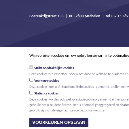
Boerenkrijgstraat 133
BE - 2800 Mechelen
tel +32 15 56
Wij gebruiken cookies om uw gebruikerservaring te optimalis
Strikt noodzakelijke cookies
Deze cookies zijn essentieel voor u om door de website te bladeren en 
Voorkeurscookies
Deze cookies, ook wel -functionaliteitscookies- genoemd, stellen een 
Statistics cookies
Deze cookies worden ook wel -prestatiecookies- genoemd en verzamelen
gebruikt om u te identificeren. Het is allemaal geaggregeerd en daaro
© Willemen Groep
Activiteiten
Projecten
Innovatie
Nieuws
gebruik zijn van de eigenaar van de bezochte website.
HOOFDMENU
VOORKEUREN OPSLAAN