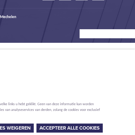
 Mechelen
elke links u hebt geklikt. Geen van deze informatie kan worden
es van analyseservices van derden, zolang de cookies voor exclusief
Voorwaarden
Privacy
Cookies
Melding klokkenluider
ES WEIGEREN
ACCEPTEER ALLE COOKIES