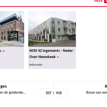
MEER
»
NOH 42 logements - Neder-
n
»
Over-Heembeek
Referentie
rgen
R
an de geldende...
Bouw van een 
207
/
418