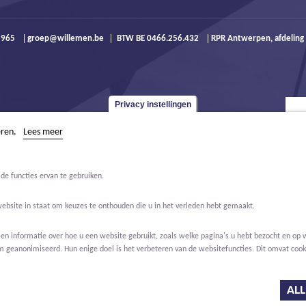
9 965
groep@willemen.be
BTW BE 0466.256.432
RPR Antwerpen, afdeling
Privacy instellingen
eren.
Lees meer
de functies ervan te gebruiken.
website in staat om keuzes te onthouden die u in het verleden hebt gemaakt.
 informatie over hoe u een website gebruikt, zoals welke pagina's u hebt bezocht en op w
m geanonimiseerd. Hun enige doel is het verbeteren van de websitefuncties. Dit omvat cooki
Jobs
Over ons
Contact
Real Estate
ALL