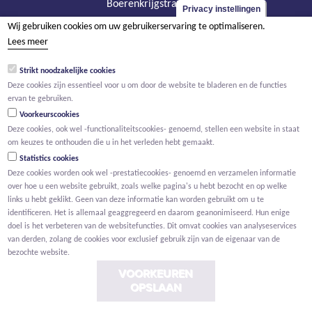
Boerenkrijgstraat 133
Privacy instellingen
BE - 2800 Mechelen
Wij gebruiken cookies om uw gebruikerservaring te optimaliseren.
tel +32 15 569 965
Lees meer
groep@willemen.be
Strikt noodzakelijke cookies
BTW BE 0466.256.432
Deze cookies zijn essentieel voor u om door de website te bladeren en de functies
ervan te gebruiken.
RPR Antwerpen, afdeling Mechelen
Voorkeurscookies
Deze cookies, ook wel -functionaliteitscookies- genoemd, stellen een website in staat
om keuzes te onthouden die u in het verleden hebt gemaakt.
Statistics cookies
Deze cookies worden ook wel -prestatiecookies- genoemd en verzamelen informatie
over hoe u een website gebruikt, zoals welke pagina's u hebt bezocht en op welke
links u hebt geklikt. Geen van deze informatie kan worden gebruikt om u te
identificeren. Het is allemaal geaggregeerd en daarom geanonimiseerd. Hun enige
doel is het verbeteren van de websitefuncties. Dit omvat cookies van analyseservices
van derden, zolang de cookies voor exclusief gebruik zijn van de eigenaar van de
bezochte website.
VOORKEUREN
OPSLAAN