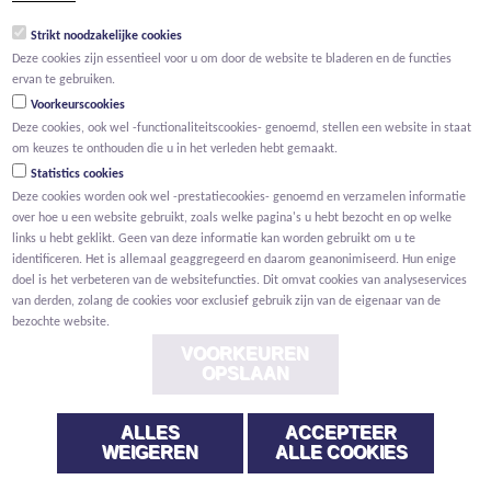
groep@willemen.be
Strikt noodzakelijke cookies
BTW BE 0466.256.432
Deze cookies zijn essentieel voor u om door de website te bladeren en de functies
RPR Antwerpen, afdeling Mechelen
ervan te gebruiken.
Voorkeurscookies
Deze cookies, ook wel -functionaliteitscookies- genoemd, stellen een website in staat
om keuzes te onthouden die u in het verleden hebt gemaakt.
Statistics cookies
Deze cookies worden ook wel -prestatiecookies- genoemd en verzamelen informatie
over hoe u een website gebruikt, zoals welke pagina's u hebt bezocht en op welke
links u hebt geklikt. Geen van deze informatie kan worden gebruikt om u te
identificeren. Het is allemaal geaggregeerd en daarom geanonimiseerd. Hun enige
doel is het verbeteren van de websitefuncties. Dit omvat cookies van analyseservices
van derden, zolang de cookies voor exclusief gebruik zijn van de eigenaar van de
bezochte website.
VOORKEUREN
OPSLAAN
ALLES
ACCEPTEER
Voorwaarden
Privacy
Cookies
Melding klokkenluider
WEIGEREN
ALLE COOKIES