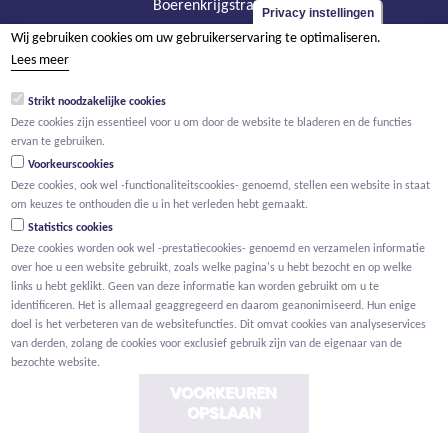
Boerenkrijgstraat 133
Privacy instellingen
BE - 2800 Mechelen
Wij gebruiken cookies om uw gebruikerservaring te optimaliseren.
tel +32 15 569 965
Lees meer
groep@willemen.be
Strikt noodzakelijke cookies
BTW BE 0466.256.432
Deze cookies zijn essentieel voor u om door de website te bladeren en de functies
ervan te gebruiken.
RPR Antwerpen, afdeling Mechelen
Voorkeurscookies
Deze cookies, ook wel -functionaliteitscookies- genoemd, stellen een website in staat
om keuzes te onthouden die u in het verleden hebt gemaakt.
Statistics cookies
Deze cookies worden ook wel -prestatiecookies- genoemd en verzamelen informatie
over hoe u een website gebruikt, zoals welke pagina's u hebt bezocht en op welke
links u hebt geklikt. Geen van deze informatie kan worden gebruikt om u te
identificeren. Het is allemaal geaggregeerd en daarom geanonimiseerd. Hun enige
doel is het verbeteren van de websitefuncties. Dit omvat cookies van analyseservices
van derden, zolang de cookies voor exclusief gebruik zijn van de eigenaar van de
bezochte website.
VOORKEUREN
OPSLAAN