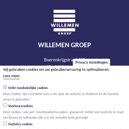
WILLEMEN GROEP
Boerenkrijgstraat 133
Privacy instellingen
BE - 2800 Mechelen
Wij gebruiken cookies om uw gebruikerservaring te optimaliseren.
tel +32 15 569 965
Lees meer
groep@willemen.be
Strikt noodzakelijke cookies
BTW BE 0466.256.432
Deze cookies zijn essentieel voor u om door de website te bladeren en de functies
ervan te gebruiken.
RPR Antwerpen, afdeling Mechelen
Voorkeurscookies
Deze cookies, ook wel -functionaliteitscookies- genoemd, stellen een website in staat
om keuzes te onthouden die u in het verleden hebt gemaakt.
Statistics cookies