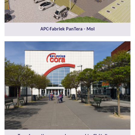
APC-Fabriek PanTera - Mol